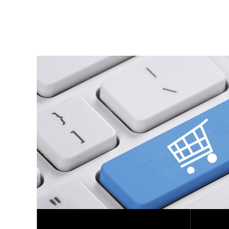
mogen wij ons zelfs Certified Gold Partner noe
geteste scanners mag deze op uw computer natuurlijk 
zo vervelend dan een systeemcrash of problemen do