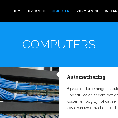
HOME
OVER MLC
COMPUTERS
VORMGEVING
INTERN
COMPUTERS
Automatisering
Bij veel ondernemingen is au
Door drukte en andere bezighed
kosten te hoog zijn of dat ze 
koste van uw omzet en tijd. T