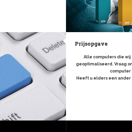
men.
Als één van de best
niet ontbreken, want niets is
or virussen.
Prijsopgave
Alle computers die wi
geoptimaliseerd. Vraag on
computer 
Heeft u elders een ander 